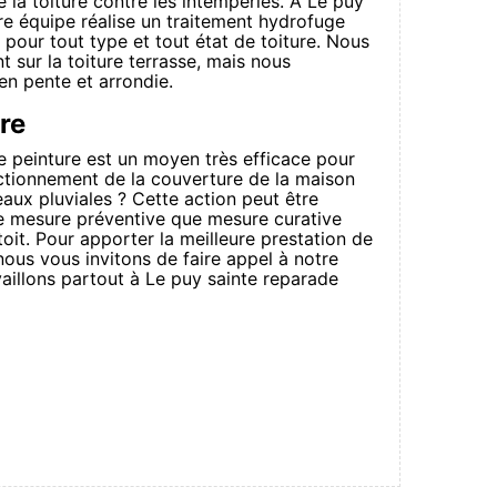
 la toiture contre les intempéries. A Le puy
re équipe réalise un traitement hydrofuge
 pour tout type et tout état de toiture. Nous
 sur la toiture terrasse, mais nous
en pente et arrondie.
ure
 peinture est un moyen très efficace pour
nctionnement de la couverture de la maison
aux pluviales ? Cette action peut être
me mesure préventive que mesure curative
 toit. Pour apporter la meilleure prestation de
 nous vous invitons de faire appel à notre
vaillons partout à Le puy sainte reparade