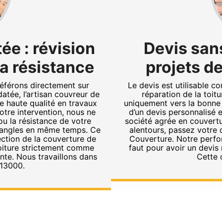
ée : révision
Devis sans
a résistance
projets de
référons directement sur
Le devis est utilisable c
atée, l’artisan couvreur de
réparation de la toitu
 haute qualité en travaux
uniquement vers la bonne vo
otre intervention, nous ne
d’un devis personnalisé e
u la résistance de votre
société agrée en couvertu
x angles en même temps. Ce
alentours, passez votre
ection de la couverture de
Couverture. Notre perfor
oiture strictement comme
faut pour avoir un devis
nte. Nous travaillons dans
Cette 
 13000.